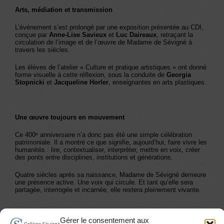
Arts, médiation et transmission
L’événement s’est prolongé par une exposition présentée au CDI,
conçue par
Anne-Lise Savieux
et
Luc Daireaux
, retraçant la
circulation de l’image et de l’œuvre de Madame de Sévigné à
travers les siècles.
Les élèves de l’atelier « Culture et pratique artistiques » ont donné
forme visuelle à cette réflexion, sous la conduite de
Georgia
Stopnicki
et
Jacqueline Horler
, enseignantes en arts plastiques.
Une œuvre toujours en mouvement
Ce 400ᵉ anniversaire n’a donc pas été une simple célébration
patrimoniale. Il a montré ce que signifie, aujourd’hui, faire vivre les
humanités : lire, contextualiser, interpréter, mettre en voix, créer
des ponts entre disciplines, institutions et générations.
Quatre siècles après sa naissance, Madame de Sévigné demeure
une présence active. Une voix qui circule. Et tant qu’elle sera
partagée, interrogée et incarnée, elle restera pleinement vivante.
Gérer le consentement aux