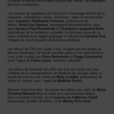
La soirée a ensuite laissé toute la place aux élèves, accompagnés
par leurs enseignants.
Les classes de quatrième ont fait revivre l’entourage féminin de la
marquise - salonnières, reines, écrivaines - dans un travail mené
avec
Laurence Sladkowski Creissen
, professeure de
lettres,
Anne-Lise Savieux
, enseignante-documentaliste, ainsi
que
Laurence Paix-Rusterholtz
et
Christiane Lavaquerie-Klein
,
spécialistes de la médiation culturelle. La brochure issue de ce
projet a bénéficié du regard graphique et éditorial de
Caroline Prat
,
chargée de communication et directrice artistique.
Les élèves de CM2 ont, quant à eux, imaginé devenir guides au
Musée Carnavalet. Ce travail sensible autour d’une lettre écrite à
Livry a été conduit par
Claire Maisonobe
et
Peggy Communal
,
avec l’appui de
Claire Luçon
, référente culturelle.
Les élèves de Seconde ont prêté leur voix aux éclats les plus
célèbres de la correspondance de Madame de Sévigné, dans un
travail de mise en voix mené par
Milly La Delfa
, professeure de
lettres et cinéma, avec l’appui de
Matthieu Protin
.
Moment d’émotion forte : la lecture des lettres aux côtés de
Marie-
Christine Barrault
dans le cadre d’un documentaire réalisé
pour
La Grande Librairie
, accompagnée par
Catherine Charfi
,
professeure certifiée de lettres, et de
Wendy Prin-Conti
.