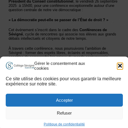
Président du Conseil constitutionnel
, le vendredi 26 septembre
2025 à 15h00, pour une conférence exceptionnelle autour d’une
question centrale de notre vie démocratique :
« La démocratie peut-elle se passer de l’État de droit ? »
Cet événement s’inscrit dans le cadre des
Conférences de
Sévigné
, cycle de rencontres qui associe nos élèves aux grands
débats intellectuels et citoyens de notre temps.
À travers cette conférence, nous poursuivons l’ambition de
Sévigné : former des esprits libres, éclairés et responsables,
capables de comprendre les enjeux du monde contemporain.
Gérer le consentement aux
cookies
Les Alumni de Sévigné
Travailler à Sévigné
Plan du site
Ce site utilise des cookies pour vous garantir la meilleure
Accessibilité handicap
Mentions légales et Conditions d’Utilisation
expérience sur notre site.
Contact
Accepter
Agregation :
PLUS D'INFOS
Refuser
Copyright 2015 © Collège Sévigné
Politique de confidentialité