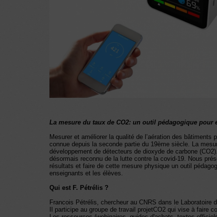
La mesure du taux de CO2: un outil pédagogique pour év
Mesurer et améliorer la qualité de l’aération des bâtiments p
connue depuis la seconde partie du 19ème siècle. La mesure 
développement de détecteurs de dioxyde de carbone (CO2). C
désormais reconnu de la lutte contre la covid-19. Nous pré
résultats et faire de cette mesure physique un outil pédagogi
enseignants et les élèves.
Qui est F. Pétrélis ?
Francois Pétrélis, chercheur au CNRS dans le Laboratoire d
Il participe au groupe de travail projetCO2 qui vise à faire
Les ressources (webinaires, guides d'achats, textes officie