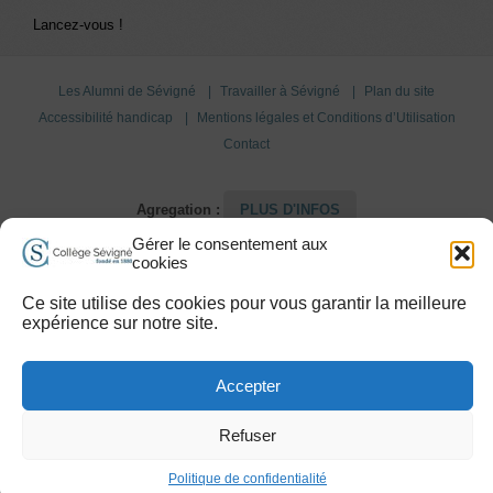
Lancez-vous !
Les Alumni de Sévigné
Travailler à Sévigné
Plan du site
Accessibilité handicap
Mentions légales et Conditions d’Utilisation
Contact
Agregation :
PLUS D'INFOS
Gérer le consentement aux
cookies
Copyright 2015 © Collège Sévigné
Ce site utilise des cookies pour vous garantir la meilleure
expérience sur notre site.
Accepter
Refuser
Politique de confidentialité