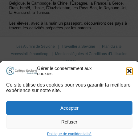
Belgique, le Cambodge, la Chine, l'Espagne, la France,la Grèce,
l'Iran, Israël, l'Italie, l'Ouzbekistan, les Pays-Bas, le Royaune-Uni,
la Russie et la Tunisie.
Les élèves, avec à la main un passeport, découvriront ces pays à
travers les activités préparées par les parents.
Les Alumni de Sévigné
Travailler à Sévigné
Plan du site
Accessibilité handicap
Mentions légales et Conditions d’Utilisation
Contact
Gérer le consentement aux
cookies
Agregation :
PLUS D'INFOS
Ce site utilise des cookies pour vous garantir la meilleure
expérience sur notre site.
Copyright 2015 © Collège Sévigné
Accepter
Refuser
Politique de confidentialité