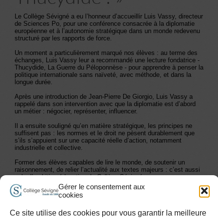
Le Collège Sévigné a eu l’honneur d’accueillir Luis Vassy, directeur
de Sciences Po, pour une conférence consacrée à la diplomatie
européenne et à l’autonomie stratégique dans un monde redevenu
structuré par les rapports de force.
Un moment a particulièrement marqué nos élèves : au terme des
échanges, Luis Vassy leur a recommandé une lecture fondatrice -
Thucydide, La Guerre du Péloponnèse - pour apprendre à penser la
politique internationale sans naïveté, avec méthode, et dans la
longue durée.
Après une introduction de Jean-Pierre De Giorgio, Luis Vassy a
rappelé dans son intervention avec que la diplomatie est d’abord
un métier : négocier, représenter, influencer.
Il a ensuite souligné qu’en matière stratégique, les principes ne
suffisent pas : les normes et le droit ne pèsent durablement que
s’ils s’appuient sur une capacité réelle d’action, notamment
industrielle et collective.
Former des élèves capables de lire le monde, de soutenir un
raisonnement, de relier l’actualité aux textes majeurs : c’est aussi
cela, l’ambition éducative du Collège Sévigné.
Gérer le consentement aux
cookies
Les Alumni de Sévigné
Travailler à Sévigné
Plan du site
Ce site utilise des cookies pour vous garantir la meilleure