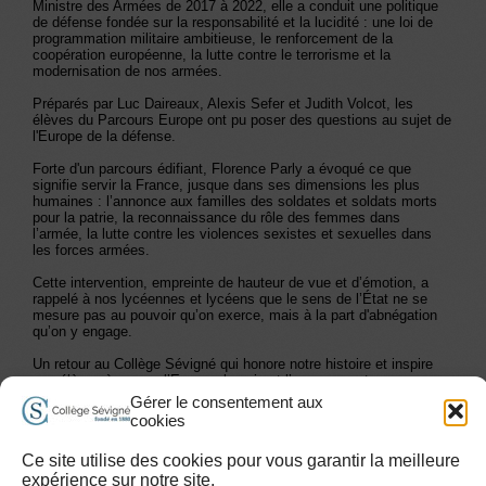
Ministre des Armées de 2017 à 2022, elle a conduit une politique
de défense fondée sur la responsabilité et la lucidité : une loi de
programmation militaire ambitieuse, le renforcement de la
coopération européenne, la lutte contre le terrorisme et la
modernisation de nos armées.
Préparés par Luc Daireaux, Alexis Sefer et Judith Volcot, les
élèves du Parcours Europe ont pu poser des questions au sujet de
l'Europe de la défense.
Forte d'un parcours édifiant, Florence Parly a évoqué ce que
signifie servir la France, jusque dans ses dimensions les plus
humaines : l’annonce aux familles des soldates et soldats morts
pour la patrie, la reconnaissance du rôle des femmes dans
l’armée, la lutte contre les violences sexistes et sexuelles dans
les forces armées.
Cette intervention, empreinte de hauteur de vue et d’émotion, a
rappelé à nos lycéennes et lycéens que le sens de l’État ne se
mesure pas au pouvoir qu’on exerce, mais à la part d'abnégation
qu’on y engage.
Un retour au Collège Sévigné qui honore notre histoire et inspire
nos élèves à penser l’Europe, la paix et l’engagement.
Gérer le consentement aux
cookies
Les Alumni de Sévigné
Travailler à Sévigné
Plan du site
Ce site utilise des cookies pour vous garantir la meilleure
Accessibilité handicap
Mentions légales et Conditions d’Utilisation
expérience sur notre site.