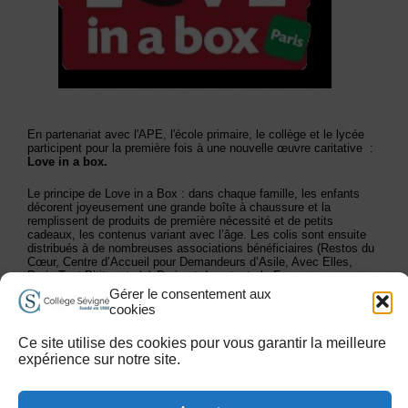
En partenariat avec l'APE, l'école primaire, le collège et le lycée
participent pour la première fois à une nouvelle œuvre caritative :
Love in a box.
Le principe de Love in a Box : dans chaque famille, les enfants
décorent joyeusement une grande boîte à chaussure et la
remplissent de produits de première nécessité et de petits
cadeaux, les contenus variant avec l’âge. Les colis sont ensuite
distribués à de nombreuses associations bénéficiaires (Restos du
Cœur, Centre d’Accueil pour Demandeurs d’Asile, Avec Elles,
Paris Tout P’tits, etc.) à Paris et dans toute la France.
Gérer le consentement aux
cookies
Les Alumni de Sévigné
Travailler à Sévigné
Plan du site
Ce site utilise des cookies pour vous garantir la meilleure
Accessibilité handicap
Mentions légales et Conditions d’Utilisation
expérience sur notre site.
Contact