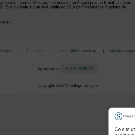
sacrée à la figure de Páscoa, une esclave en Angola puis au Brésil, accusée
. Elle s’appuie sur un livre publié en 2019 par l’historienne Charlotte de
’Arte :
 Sévigné
Plan du site
Accessibilité handicap
Mentions légale
Agregation :
PLUS D'INFOS
Copyright 2015 © Collège Sévigné
Ce site u
expérienc