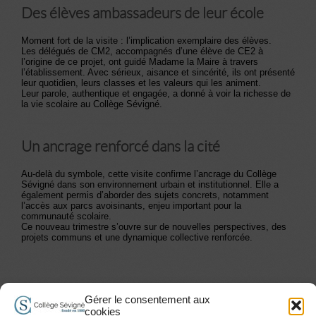
Des élèves ambassadeurs de leur école
Moment fort de la visite : l’implication exemplaire des élèves.
Les délégués de CM2, accompagnés d’une élève de CE2 à
l’origine de ce projet, ont guidé Madame la Maire à travers
l’établissement. Avec sérieux, aisance et sincérité, ils ont présenté
leur quotidien, leurs classes et les valeurs qui les animent.
Leur parole, authentique et engagée, a donné à voir la richesse de
la vie scolaire au Collège Sévigné.
Un ancrage renforcé dans la cité
Au-delà du symbole, cette visite confirme l’ancrage du Collège
Sévigné dans son environnement urbain et institutionnel. Elle a
également permis d’aborder des sujets concrets, notamment
l’accès aux parcs avoisinants, enjeu important pour la
communauté scolaire.
Ce nouveau trimestre s’ouvre sur de nouvelles perspectives, des
projets communs et une dynamique collective renforcée.
Gérer le consentement aux
cookies