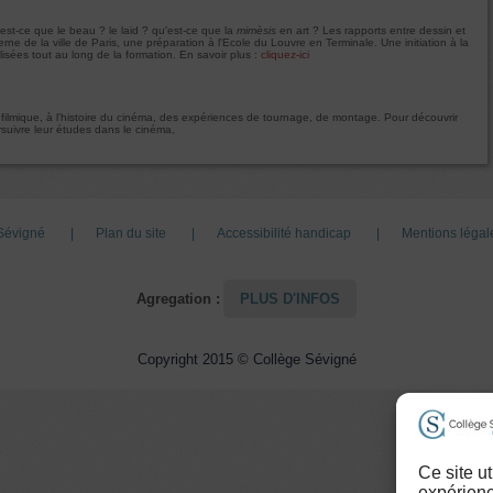
u'est-ce que le beau ? le laid ? qu'est-ce que la
mimèsis
en art ? Les rapports entre dessin et
ne de la ville de Paris, une préparation à l'Ecole du Louvre en Terminale. Une initiation à la
lisées tout au long de la formation. En savoir plus :
cliquez-ici
e filmique, à l'histoire du cinéma, des expériences de tournage, de montage. Pour découvrir
ursuivre leur études dans le cinéma,
 Sévigné
Plan du site
Accessibilité handicap
Mentions légale
Agregation :
PLUS D'INFOS
Copyright 2015 © Collège Sévigné
Ce site u
expérienc