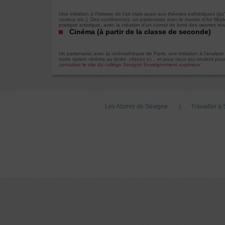
Une initiation à l'histoire de l'art mais aussi aux théories esthétiques (q
couleur etc.). Des conférences, un partenariat avec le musée d'Art Moder
pratique artistique, avec la création d'un carnet de bord des œuvres réa
Cinéma (à partir de la classe de seconde)
Un partenariat avec la cinémathèque de Paris, une initiation à l'analys
notre option cinéma au lycée,
cliquez ici
... et pour ceux qui veulent po
consultez le site du collège Sévigné Enseignement supérieur
Les Alumni de Sévigné
Travailler à