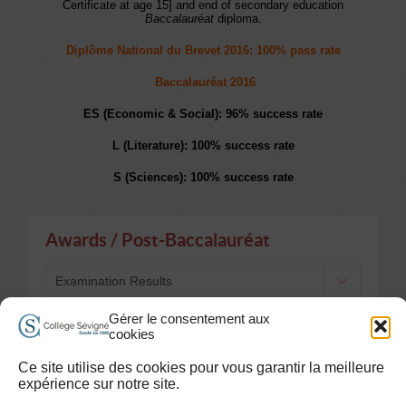
Certificate at age 15] and end of secondary education
Baccalauréat
diploma.
Diplôme National du Brevet 2016: 100% pass rate
Baccalauréat 2016
ES (Economic & Social): 96% success rate
L (Literature): 100% success rate
S (Sciences): 100% success rate
Awards / Post-Baccalauréat
Examination Results
Gérer le consentement aux
cookies
Les Alumni de Sévigné
Travailler à Sévigné
Plan du site
Ce site utilise des cookies pour vous garantir la meilleure
Accessibilité handicap
Mentions légales et Conditions d’Utilisation
expérience sur notre site.
Contact